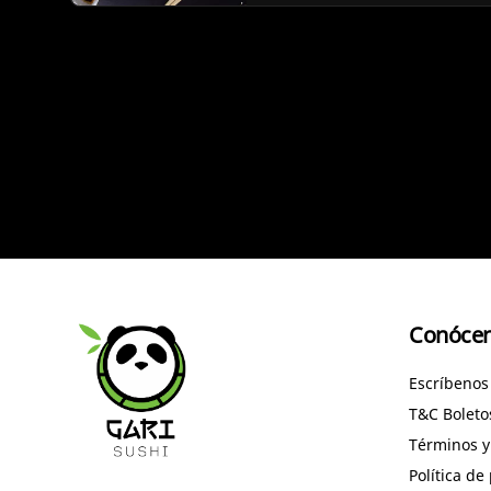
Conóce
Escríbenos
T&C Bolet
Términos y
Política de