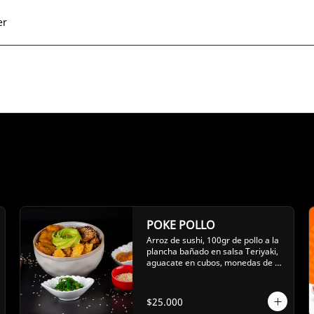
er
POKE POLLO
Arroz de sushi, 100gr de pollo a la 
plancha bañado en salsa Teriyaki, 
aguacate en cubos, monedas de 
plátano maduro, y aros de cebolla
$25.000