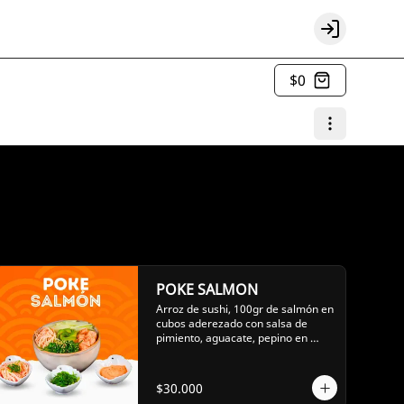
Login
$0
POKE SALMON
Arroz de sushi, 100gr de salmón en 
cubos aderezado con salsa de 
pimiento, aguacate, pepino en 
juliana, kanikama y wakame un 
toque de salsa ponzu
$30.000