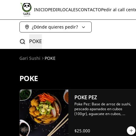
INICIO
PEDIR
LOCALES
CONTACTO
Pedir al call cent
¿Dónde quieres pedir?
POKE
Gari Sushi
POKE
POKE
POKE PEZ
Poke Pez: Base de arroz de sushi, 
pescado apanados en cubos 
(100gr), aguacate en cubos, 
zanahoria en juliana, palmito 
tempuras, y monedas de plátano 
verde
$25.000