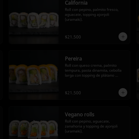
California
Roll con pepino, palmito fresco, 
aguacate, topping ajonjoli 
(uramaki).
$21.500
Pereira
Roll con queso crema, palmito 
tempura, pasta dinamita, cebolla 
larga con topping de plátano 
maduro y queso crema (Uramaki)
$21.500
Vegano rolls
Roll con pepino, aguacate, 
zanahoria y topping de ajonjoli 
(uramaki).