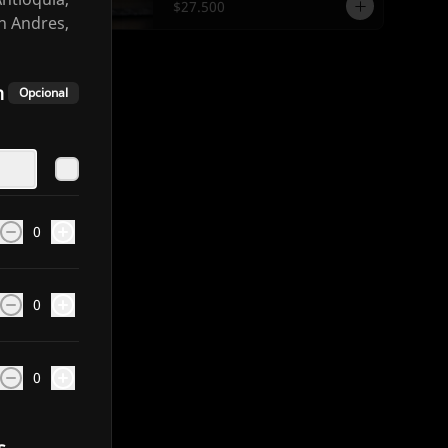
$27.500
an Andres,
n
Opcional
0
0
0