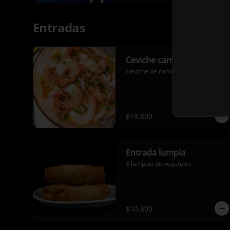
aguacate y salsa acevichada + 12 
bocados Bucaramanga tempura 
relleno de pescado blanco en 
Entradas
tempura, tajada de platano 
maduro, queso crema, aguacate y 
topping de pasta dinamita)
Ceviche camarón
Ceviche de camarón.
$19.800
Entrada lumpia
3 lumpias de vegetales
$10.800