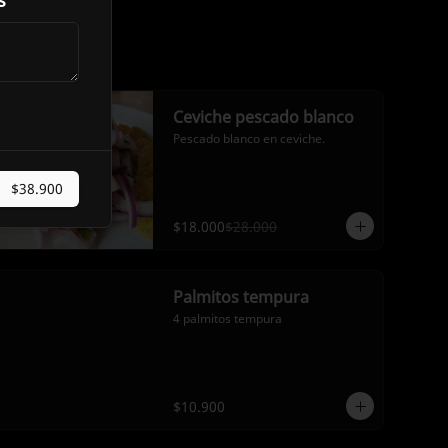
s
-
36
%
Ceviche pescado blanco
Pescado blanco en ceviche.
$38.900
$18.000
$28.000
Palmitos tempura
4 palmitos tempura
$10.900