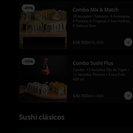
-
49
%
Combo Mix & Match
30 bocados - Sabores: 6 Antioquia, 
6 Pereira, 6 Tropical, 6 San Andres, 
6 Salmon Skin
$38.900
$76.800
-
50
%
Combo Sushi Plus
Combo  12 bocados Ojo de Tigre + 
12 bocados Pereira + Coca Cola 
400 ml
$30.700
$61.400
Sushi clásicos