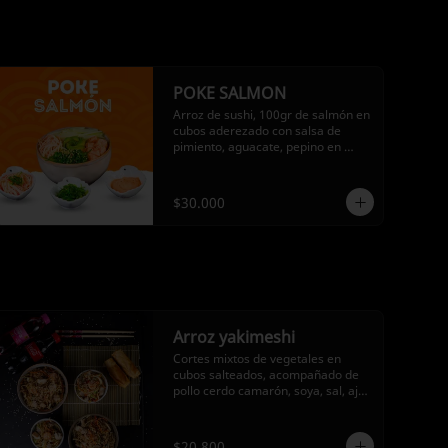
POKE SALMON
Arroz de sushi, 100gr de salmón en 
cubos aderezado con salsa de 
pimiento, aguacate, pepino en 
juliana, kanikama y wakame un 
toque de salsa ponzu
$30.000
Arroz yakimeshi
Cortes mixtos de vegetales en 
cubos salteados, acompañado de 
pollo cerdo camarón, soya, sal, ajo, 
cilantro y cebolla larga.
$20.800