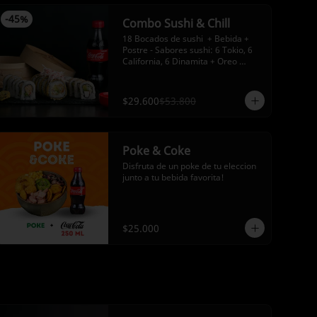
-
45
%
Combo Sushi & Chill
18 Bocados de sushi  + Bebida + 
Postre - Sabores sushi: 6 Tokio, 6 
California, 6 Dinamita + Oreo 
tempura + Bebida a elección
$29.600
$53.800
Poke & Coke
Disfruta de un poke de tu eleccion 
junto a tu bebida favorita!
$25.000