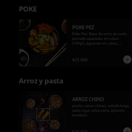
POKE
POKE PEZ
Poke Pez: Base de arroz de sushi, 
pescado apanados en cubos 
(100gr), aguacate en cubos, 
zanahoria en juliana, palmito 
tempuras, y monedas de plátano 
verde
$25.000
Arroz y pasta
ARROZ CHINO
jamón, raíces chinas, cebolla larga, 
salsa soya, salsa ostra, ajinomo, 
handashi
$20.800