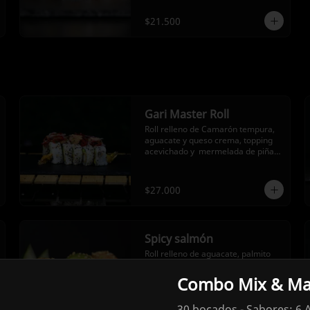
$21.500
Gari Master Roll
Roll relleno de Camarón tempura, 
aguacate y queso crema, topping 
acevichado y  mermelada de piña 
(12 Bocados)
$27.000
Spicy salmón
Roll relleno de aguacate, palmito 
fresco, salmón fresco y salsa Spicy 
(roll futomaki).
Combo Mix & Ma
30 bocados - Sabores: 6 A