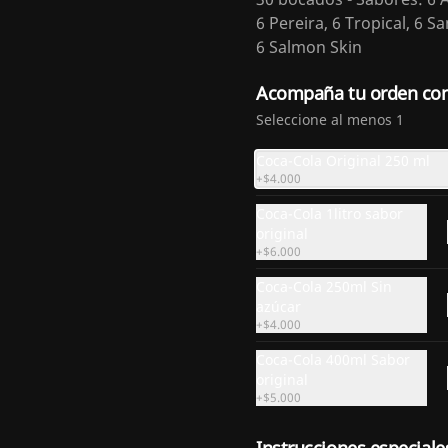
$27.500
6 Pereira, 6 Tropical, 6 S
6 Salmon Skin
Acompaña tu orden co
Seleccione al menos 1
Coca-Cola Original 250 ml
+
$4.000
Coca-Cola 1litro sabor
original
+
$6.000
Coca-Cola 250ml Sin
azúcar
+
$4.000
Coca-Cola 400ml Sabor
original
+
$5.000