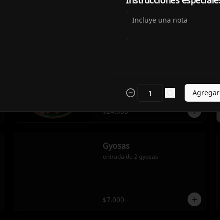
Instrucciones especiale
Ceviche mixto
Ceviche mixto de pescado blanco y 
camarón.
Agregar
$24.900
Gyosas
entrada de 2 gyosas
$7.000