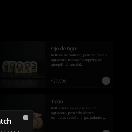
Ojo de tigre
Relleno de Salmón, palmito fresco, 
aguacate, masago y topping de 
ajonjolí  (Urumaki).
$27.500
Tokio
Roll relleno de queso crema, 
aguacate, pescado blanco 
tempura, cebolla larga, palmito 
tch
crispy, con topping de ensalada de 
Close
cangrejo, (futomaki en tempura).
ntioquia,