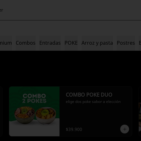
er
emium
Combos
Entradas
POKE
Arroz y pasta
Postres
COMBO POKE DUO
elige dos poke sabor a elección
$39.900