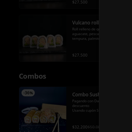
$27.500
Vulcano rolls
Roll relleno de queso crema, 
aguacate, pescado blanco 
tempura, palmito crispy tempura 
con topping de crema vulcano.
$27.500
Combos
-
36
%
Combo Sushi Tempura
Pagando con Dale 43% de 
descuento

Usando cupón SOYDALE

24 bocados tempurados  (12 
bocados Rio Negro relleno de 
$32.200
$50.000
calamar tempura, queso crema, 