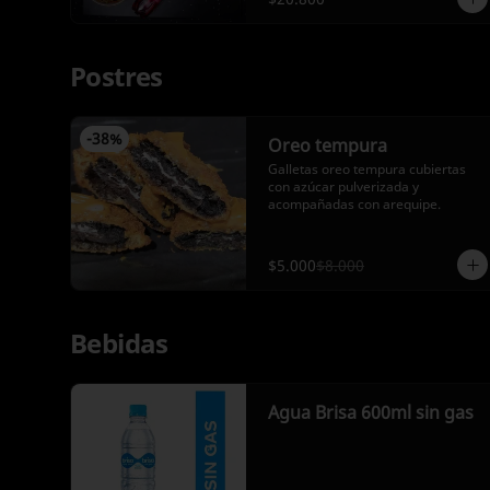
Postres
-
38
%
Oreo tempura
Galletas oreo tempura cubiertas 
con azúcar pulverizada y 
acompañadas con arequipe.
$5.000
$8.000
Bebidas
Agua Brisa 600ml sin gas