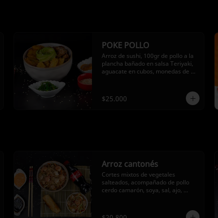
POKE POLLO
Arroz de sushi, 100gr de pollo a la 
plancha bañado en salsa Teriyaki, 
aguacate en cubos, monedas de 
plátano maduro, y aros de cebolla
$25.000
Arroz cantonés
Cortes mixtos de vegetales 
salteados, acompañado de pollo 
cerdo camarón, soya, sal, ajo, 
cilantro y cebolla larga.
$20.800