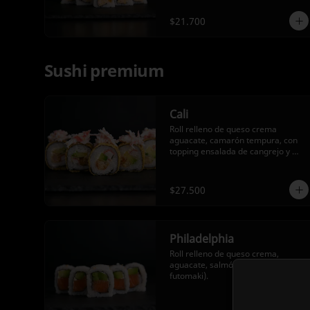
$21.700
Sushi premium
Cali
Roll relleno de queso crema 
aguacate, camarón tempura, con 
topping ensalada de cangrejo y 
salsa anguila, (roll futomaki 
tempura).
$27.500
Philadelphia
Roll relleno de queso crema, 
aguacate, salmón fresco (roll 
futomaki).