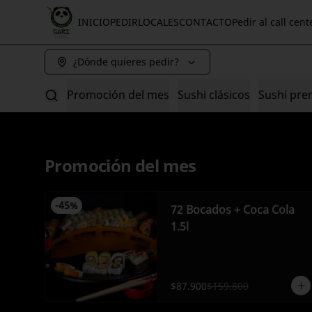
INICIO
PEDIR
LOCALES
CONTACTO
Pedir al call cent
¿Dónde quieres pedir?
Promoción del mes
Sushi clásicos
Sushi pr
Promoción del mes
-
45
%
72 Bocados + Coca Cola
1.5l
$87.900
$159.800